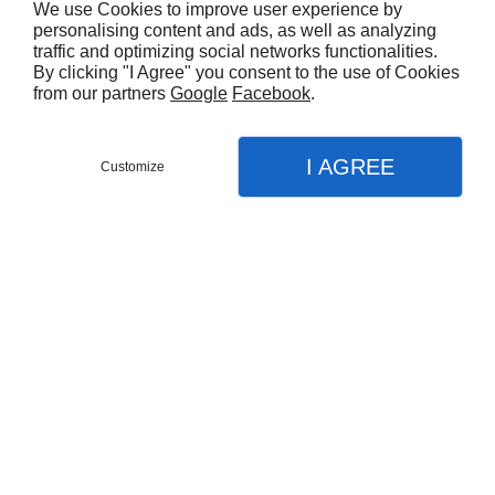
We use Cookies to improve user experience by
designs intérieurs raffinés utilisant des
personalising content and ads, as well as analyzing
matériaux durables et recyclés pour un
traffic and optimizing social networks functionalities.
By clicking "I Agree" you consent to the use of Cookies
habitacle moderne et respectueux de
from our partners
Google
Facebook
.
l'environnement.
I AGREE
Customize
Opter pour un véhicule neuf
garantit l'absence
de frais de réparation immédiats et une
consommation optimisée pour réduire vos
factures énergétiques mensuelles. Nous
assurons un remplacement de pare-brise
conforme aux exigences constructeur pour
maintenir l'intégrité des capteurs d'aide à la
conduite installés sur votre vitrage.