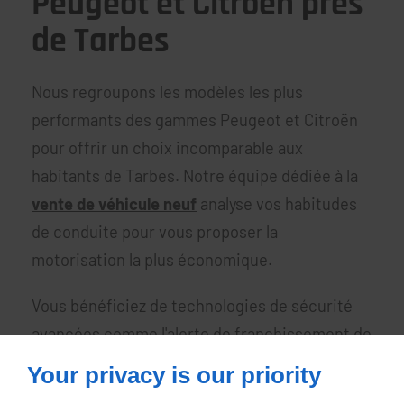
Peugeot et Citroën près
de Tarbes
Nous regroupons les modèles les plus
performants des gammes Peugeot et Citroën
pour offrir un choix incomparable aux
habitants de Tarbes. Notre équipe dédiée à la
vente de véhicule neuf
analyse vos habitudes
de conduite pour vous proposer la
motorisation la plus économique.
Vous bénéficiez de technologies de sécurité
avancées comme l'alerte de franchissement de
ligne pour protéger vos proches lors de vos
Your privacy is our priority
trajets à Tarbes. Nous mettons en valeur des