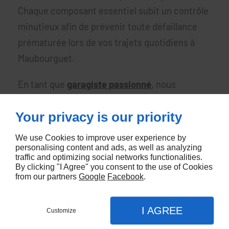
Chaque composant essentiel subit un contrôle
minutieux afin de prévenir toute défaillance
prématurée lors de vos trajets quotidiens à
Maubourguet.
En tant que
garagiste passionné
, nous
utilisons des outils de diagnostic modernes
Your privacy is our priority
pour identifier les moindres anomalies
électroniques ou mécaniques. Notre équipe
We use Cookies to improve user experience by
privilégie systématiquement l'utilisation de
personalising content and ads, as well as analyzing
traffic and optimizing social networks functionalities.
pièces de haute qualité pour garantir des
By clicking "I Agree" you consent to the use of Cookies
from our partners
Google
Facebook
.
performances optimales sur la route.
Votre garagiste veille scrupuleusement au
I AGREE
Customize
respect des préconisations des